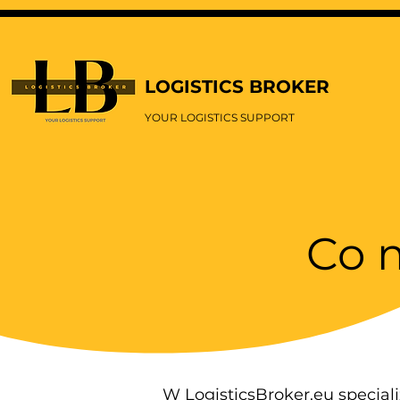
google-site-verification=EkAfbORLfM6-_yYEMzgre5ZsX9wFIzUDIYBJY6ULC-Y
LOGISTICS BROKER
YOUR LOGISTICS SUPPORT
Co 
W LogisticsBroker.eu specja