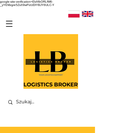
google-site-verification=EkAfbORLfM6-
_yYEMzgre5ZsX9wFIzUDIYBJY6ULC-Y
LOGISTICS BROKER