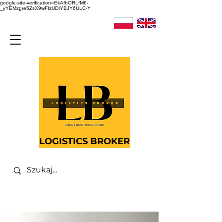
google-site-verification=EkAfbORLfM6-
_yYEMzgre5ZsX9wFIzUDIYBJY6ULC-Y
LOGISTICS BROKER