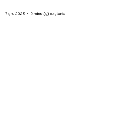
7 gru 2023
2 minut(y) czytania
Śledzenie Przesyłek: Nowe
Technologie w Logistyce
Logistyka, która jest kluczowym elementem
sukcesu w dzisiejszym świecie biznesu, stale
ewoluuje dzięki nowym technologiom. Jednym
z...