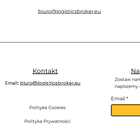
biuro@logisti
csbroker.eu
Kontakt
Na
Zostaw nam
Email:
biuro@logisticsbroker.eu
napiszemy d
Email
Polityka Cookies
Polityka Prywatności