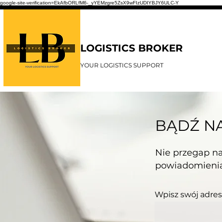
google-site-verification=EkAfbORLfM6-_yYEMzgre5ZsX9wFIzUDIYBJY6ULC-Y
LOGISTICS BROKER
YOUR LOGISTICS SUPPORT
BĄDŹ NA
Nie przegap n
powiadomienia
Wpisz swój adres