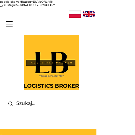
google-site-verification=EkAfbORLfM6-
_yYEMzgre5ZsX9wFIzUDIYBJY6ULC-Y
LOGISTICS BROKER